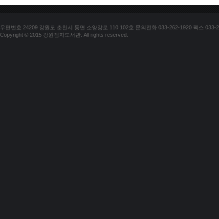
우편번호 24209 강원도 춘천시 동면 소양강로 110 102호 문의전화 033-262-1920 팩스 033-25
Copyright © 2015 강원점자도서관. All rights reserved.