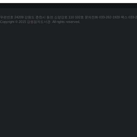
우편번호 24209 강원도 춘천시 동면 소양강로 110 102호 문의전화 033-262-1920 팩스 033-25
Copyright © 2015 강원점자도서관. All rights reserved.