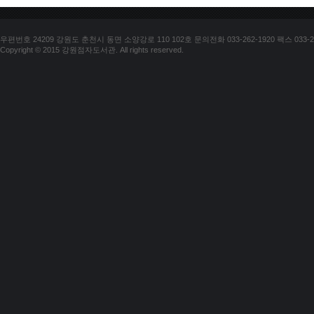
우편번호 24209 강원도 춘천시 동면 소양강로 110 102호 문의전화 033-262-1920 팩스 033-25
Copyright © 2015 강원점자도서관. All rights reserved.