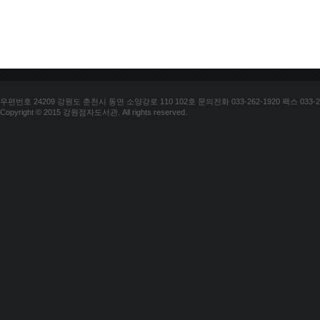
우편번호 24209 강원도 춘천시 동면 소양강로 110 102호 문의전화 033-262-1920 팩스 033-25
Copyright © 2015 강원점자도서관. All rights reserved.