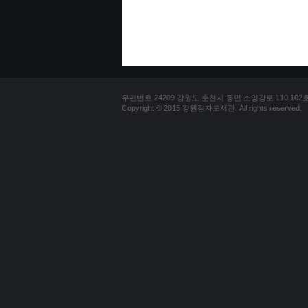
우편번호 24209 강원도 춘천시 동면 소양강로 110 102호 문의
Copyright © 2015 강원점자도서관. All rights reserved.