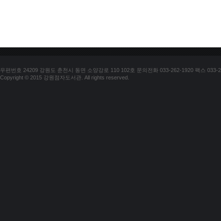
우편번호 24209 강원도 춘천시 동면 소양강로 110 102호 문의전화 033-262-1920 팩스 033-25
Copyright © 2015 강원점자도서관. All rights reserved.