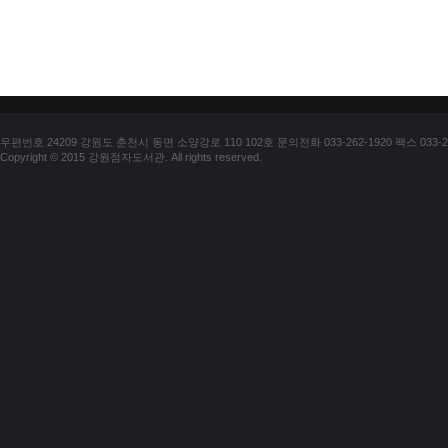
우편번호 24209 강원도 춘천시 동면 소양강로 110 102호 문의전화 033-262-1920 팩스 033-25
Copyright © 2015 강원점자도서관. All rights reserved.