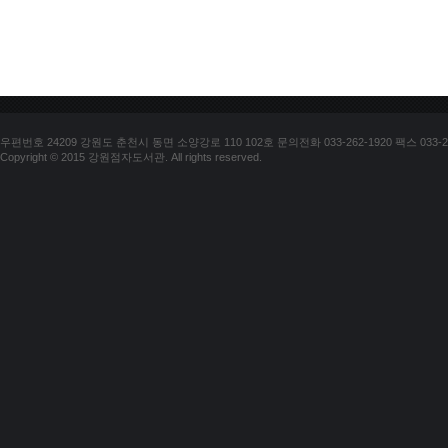
우편번호 24209 강원도 춘천시 동면 소양강로 110 102호 문의전화 033-262-1920 팩스 033-25
Copyright © 2015 강원점자도서관. All rights reserved.