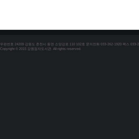
우편번호 24209 강원도 춘천시 동면 소양강로 110 102호 문의전화 033-262-1920 팩스 033-25
Copyright © 2015 강원점자도서관. All rights reserved.