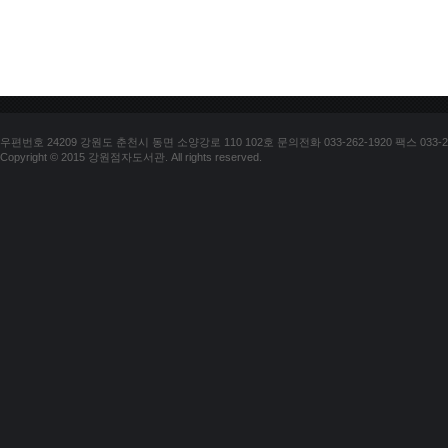
우편번호 24209 강원도 춘천시 동면 소양강로 110 102호 문의전화 033-262-1920 팩스 033-25
Copyright © 2015 강원점자도서관. All rights reserved.