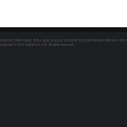
우편번호 24209 강원도 춘천시 동면 소양강로 110 102호 문의전화 033-262-1920 팩스 033-25
Copyright © 2015 강원점자도서관. All rights reserved.