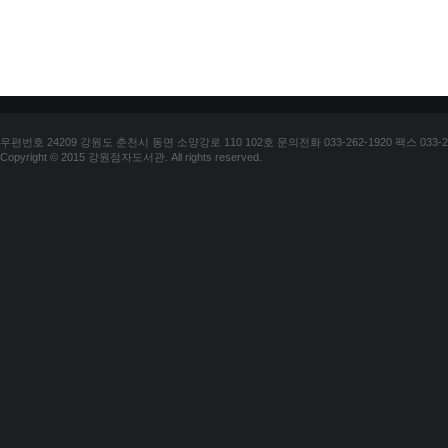
우편번호 24209 강원도 춘천시 동면 소양강로 110 102호 문의전화 033-262-1920 팩스 033-25
Copyright © 2015 강원점자도서관. All rights reserved.