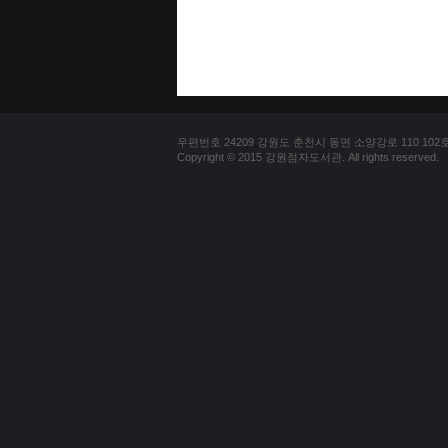
우편번호 24209 강원도 춘천시 동면 소양강로 110 102호 문의
Copyright © 2015 강원점자도서관. All rights reserved.