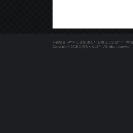
우편번호 24209 강원도 춘천시 동면 소양강로 110 102호 문의
Copyright © 2015 강원점자도서관. All rights reserved.