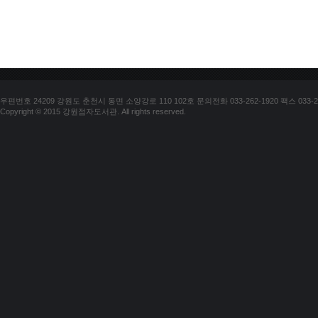
우편번호 24209 강원도 춘천시 동면 소양강로 110 102호 문의전화 033-262-1920 팩스 033-25
Copyright © 2015 강원점자도서관. All rights reserved.