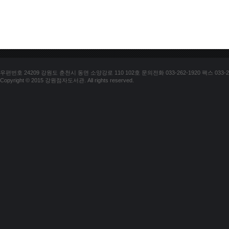
우편번호 24209 강원도 춘천시 동면 소양강로 110 102호 문의전화 033-262-1920 팩스 033-25
Copyright © 2015 강원점자도서관. All rights reserved.