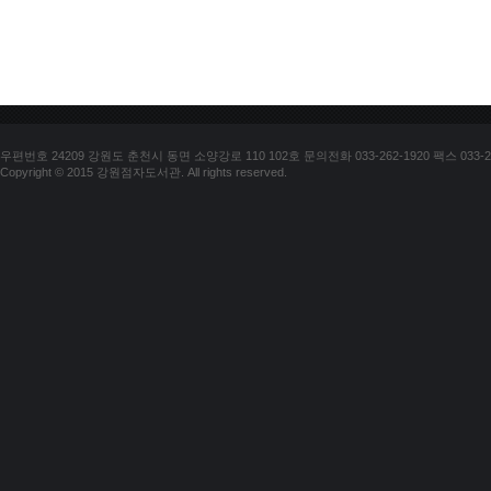
우편번호 24209 강원도 춘천시 동면 소양강로 110 102호 문의전화 033-262-1920 팩스 033-25
Copyright © 2015 강원점자도서관. All rights reserved.