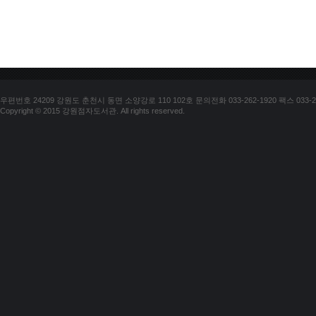
우편번호 24209 강원도 춘천시 동면 소양강로 110 102호 문의전화 033-262-1920 팩스 033-25
Copyright © 2015 강원점자도서관. All rights reserved.