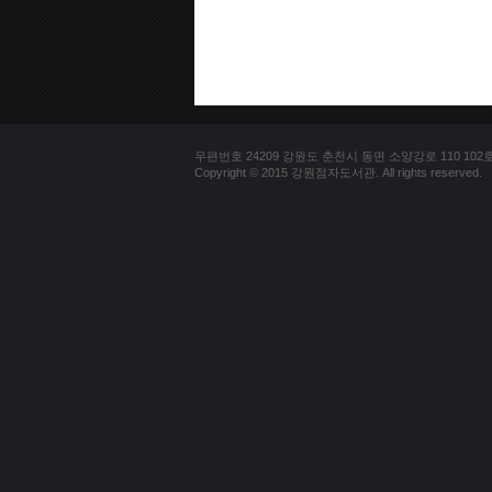
우편번호 24209 강원도 춘천시 동면 소양강로 110 102호 문의
Copyright © 2015 강원점자도서관. All rights reserved.