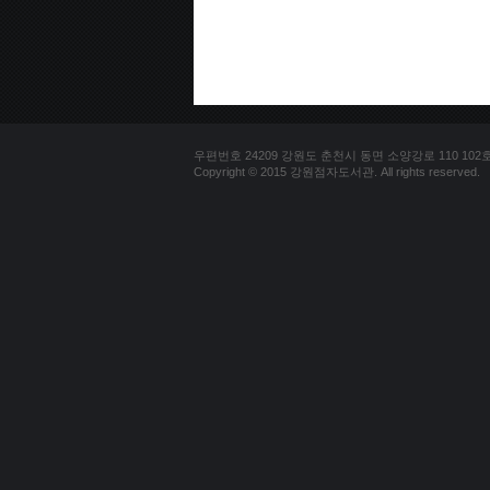
우편번호 24209 강원도 춘천시 동면 소양강로 110 102호 문의
Copyright © 2015 강원점자도서관. All rights reserved.