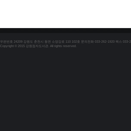
우편번호 24209 강원도 춘천시 동면 소양강로 110 102호 문의전화 033-262-1920 팩스 033-25
Copyright © 2015 강원점자도서관. All rights reserved.