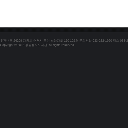
우편번호 24209 강원도 춘천시 동면 소양강로 110 102호 문의전화 033-262-1920 팩스 033-25
Copyright © 2015 강원점자도서관. All rights reserved.