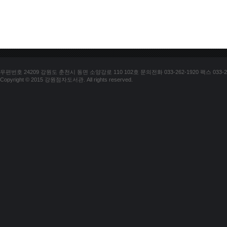
우편번호 24209 강원도 춘천시 동면 소양강로 110 102호 문의전화 033-262-1920 팩스 033-25
Copyright © 2015 강원점자도서관. All rights reserved.