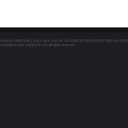
우편번호 24209 강원도 춘천시 동면 소양강로 110 102호 문의전화 033-262-1920 팩스 033-25
Copyright © 2015 강원점자도서관. All rights reserved.