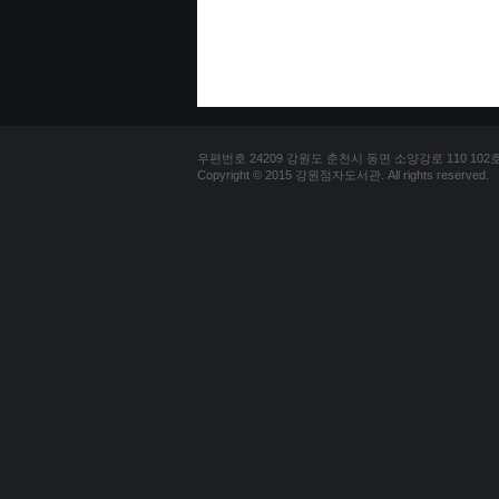
우편번호 24209 강원도 춘천시 동면 소양강로 110 102호 문의
Copyright © 2015 강원점자도서관. All rights reserved.