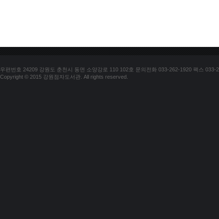
우편번호 24209 강원도 춘천시 동면 소양강로 110 102호 문의전화 033-262-1920 팩스 033-25
Copyright © 2015 강원점자도서관. All rights reserved.