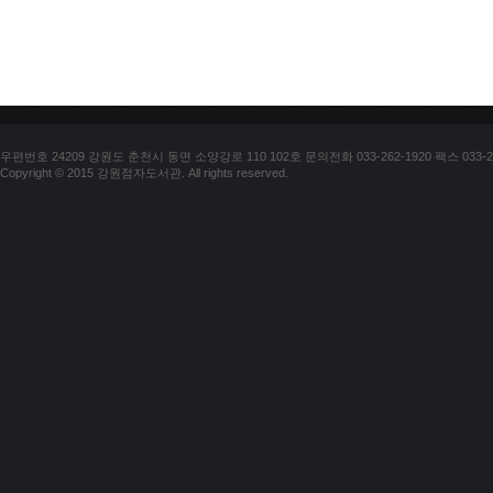
우편번호 24209 강원도 춘천시 동면 소양강로 110 102호 문의전화 033-262-1920 팩스 033-25
Copyright © 2015 강원점자도서관. All rights reserved.