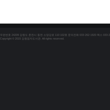
우편번호 24209 강원도 춘천시 동면 소양강로 110 102호 문의전화 033-262-1920 팩스 033-25
Copyright © 2015 강원점자도서관. All rights reserved.