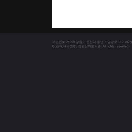
우편번호 24209 강원도 춘천시 동면 소양강로 110 102호 문의
Copyright © 2015 강원점자도서관. All rights reserved.