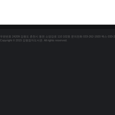
우편번호 24209 강원도 춘천시 동면 소양강로 110 102호 문의전화 033-262-1920 팩스 033-25
Copyright © 2015 강원점자도서관. All rights reserved.