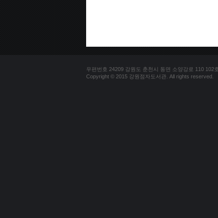
우편번호 24209 강원도 춘천시 동면 소양강로 110 102호 문의
Copyright © 2015 강원점자도서관. All rights reserved.