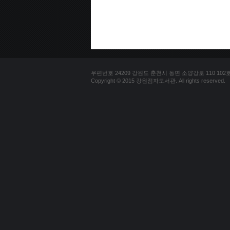
우편번호 24209 강원도 춘천시 동면 소양강로 110 102호 문의
Copyright © 2015 강원점자도서관. All rights reserved.