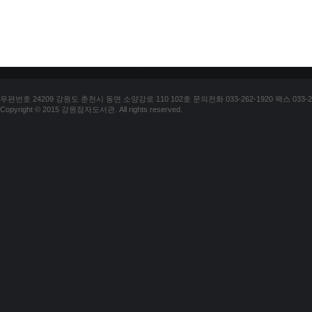
우편번호 24209 강원도 춘천시 동면 소양강로 110 102호 문의전화 033-262-1920 팩스 033-25
Copyright © 2015 강원점자도서관. All rights reserved.