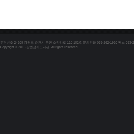
우편번호 24209 강원도 춘천시 동면 소양강로 110 102호 문의전화 033-262-1920 팩스 033-25
Copyright © 2015 강원점자도서관. All rights reserved.