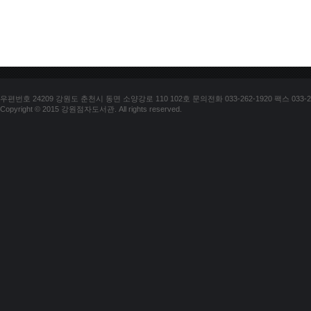
우편번호 24209 강원도 춘천시 동면 소양강로 110 102호 문의전화 033-262-1920 팩스 033-25
Copyright © 2015 강원점자도서관. All rights reserved.