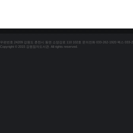
우편번호 24209 강원도 춘천시 동면 소양강로 110 102호 문의전화 033-262-1920 팩스 033-25
Copyright © 2015 강원점자도서관. All rights reserved.