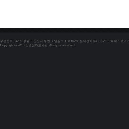
우편번호 24209 강원도 춘천시 동면 소양강로 110 102호 문의전화 033-262-1920 팩스 033-25
Copyright © 2015 강원점자도서관. All rights reserved.