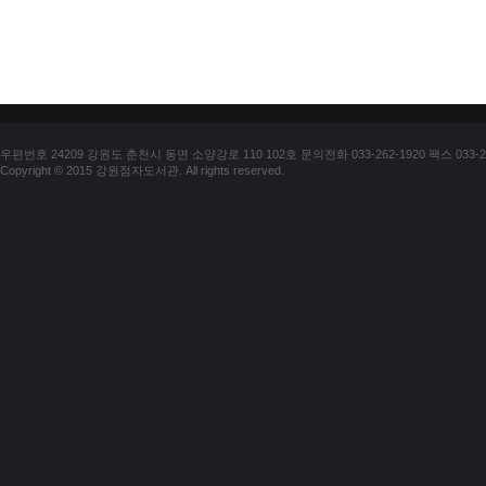
우편번호 24209 강원도 춘천시 동면 소양강로 110 102호 문의전화 033-262-1920 팩스 033-25
Copyright © 2015 강원점자도서관. All rights reserved.