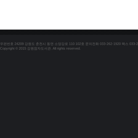
우편번호 24209 강원도 춘천시 동면 소양강로 110 102호 문의전화 033-262-1920 팩스 033-25
Copyright © 2015 강원점자도서관. All rights reserved.