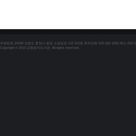
우편번호 24209 강원도 춘천시 동면 소양강로 110 102호 문의전화 033-262-1920 팩스 033-25
Copyright © 2015 강원점자도서관. All rights reserved.