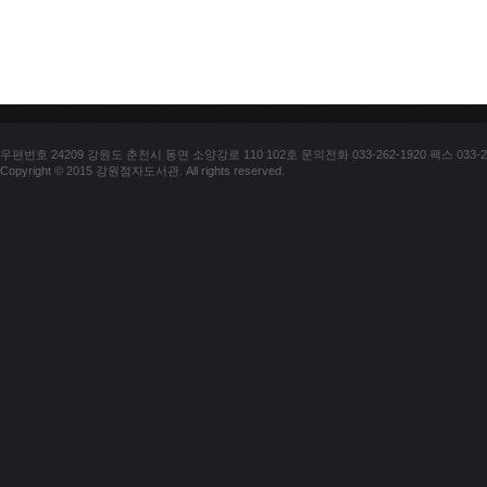
우편번호 24209 강원도 춘천시 동면 소양강로 110 102호 문의전화 033-262-1920 팩스 033-25
Copyright © 2015 강원점자도서관. All rights reserved.