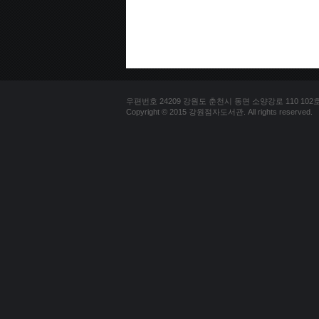
우편번호 24209 강원도 춘천시 동면 소양강로 110 102호 문의
Copyright © 2015 강원점자도서관. All rights reserved.