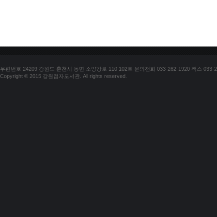
우편번호 24209 강원도 춘천시 동면 소양강로 110 102호 문의전화 033-262-1920 팩스 033-25
Copyright © 2015 강원점자도서관. All rights reserved.