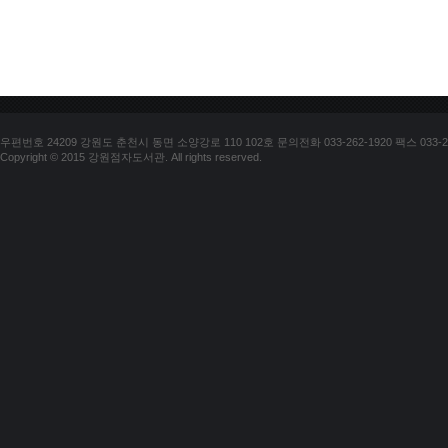
우편번호 24209 강원도 춘천시 동면 소양강로 110 102호 문의전화 033-262-1920 팩스 033-25
Copyright © 2015 강원점자도서관. All rights reserved.