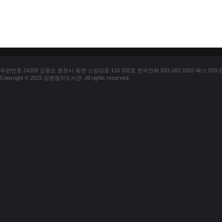
우편번호 24209 강원도 춘천시 동면 소양강로 110 102호 문의전화 033-262-1920 팩스 033-25
Copyright © 2015 강원점자도서관. All rights reserved.