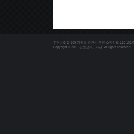
우편번호 24209 강원도 춘천시 동면 소양강로 110 102호 문의
Copyright © 2015 강원점자도서관. All rights reserved.