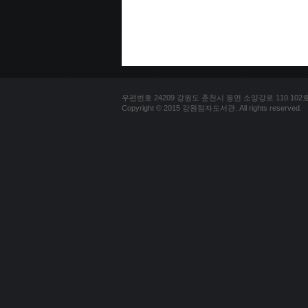
우편번호 24209 강원도 춘천시 동면 소양강로 110 102호 문의
Copyright © 2015 강원점자도서관. All rights reserved.