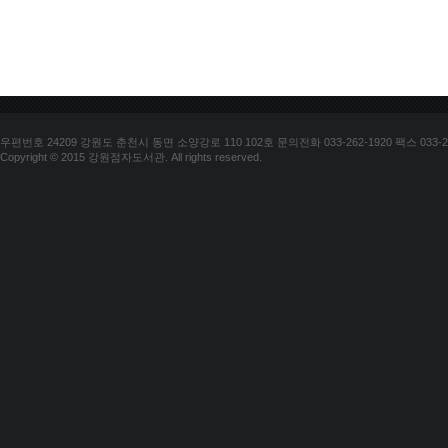
우편번호 24209 강원도 춘천시 동면 소양강로 110 102호 문의전화 033-262-1920 팩스 033-25
Copyright © 2015 강원점자도서관. All rights reserved.