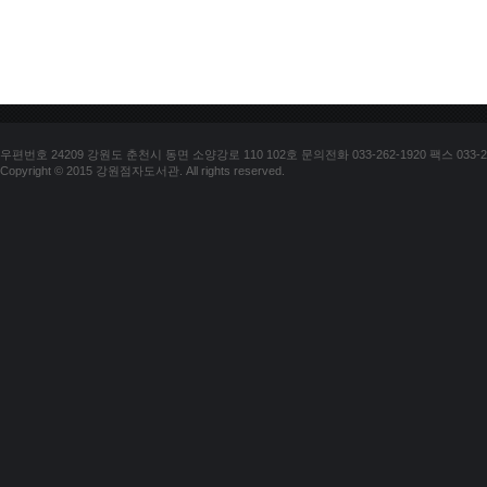
우편번호 24209 강원도 춘천시 동면 소양강로 110 102호 문의전화 033-262-1920 팩스 033-25
Copyright © 2015 강원점자도서관. All rights reserved.