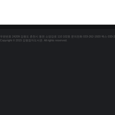
우편번호 24209 강원도 춘천시 동면 소양강로 110 102호 문의전화 033-262-1920 팩스 033-25
Copyright © 2015 강원점자도서관. All rights reserved.